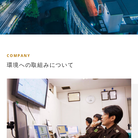
COMPANY
環
境
へ
の
取
組
み
に
つ
い
て