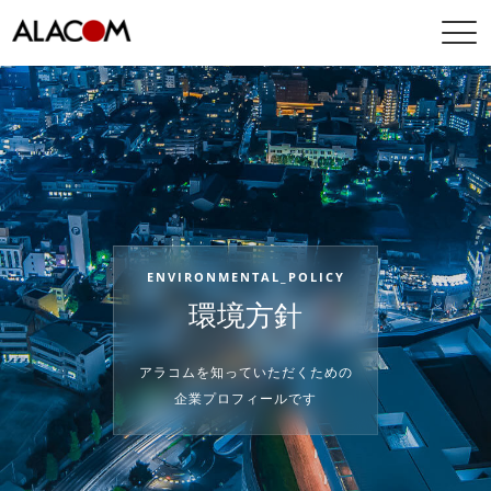
E
N
V
I
R
O
N
M
E
N
T
A
L
_
P
O
L
I
C
Y
環
境
方
針
ア
ラ
コ
ム
を
知
っ
て
い
た
だ
く
た
め
の
企
業
プ
ロ
フ
ィ
ー
ル
で
す