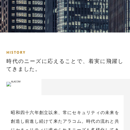
H
I
S
T
O
R
Y
時
代
の
ニ
ー
ズ
に
応
え
る
こ
と
で
、
着
実
に
飛
躍
し
て
き
ま
し
た
。
昭和四十六年創立以来、常にセキュリティの未来を
創造し前進し続けて来たアラコム。時代の流れと共
にセキュリティに求められるニーズも多様化してき