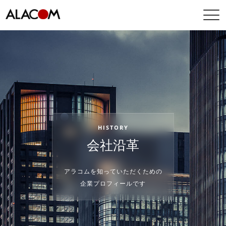
H
I
S
T
O
R
Y
会
社
沿
革
ア
ラ
コ
ム
を
知
っ
て
い
た
だ
く
た
め
の
企
業
プ
ロ
フ
ィ
ー
ル
で
す